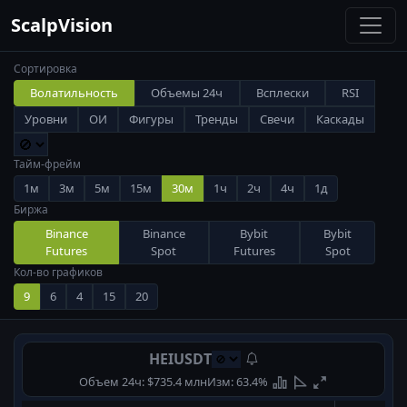
ScalpVision
Сортировка
Волатильность
Объемы 24ч
Всплески
RSI
Уровни
ОИ
Фигуры
Тренды
Свечи
Каскады
Тайм-фрейм
1м
3м
5м
15м
30м
1ч
2ч
4ч
1д
Биржа
Binance
Binance
Bybit
Bybit
Futures
Spot
Futures
Spot
Кол-во графиков
9
6
4
15
20
HEIUSDT
Объем 24ч: $735.4 млн
Изм: 63.4%