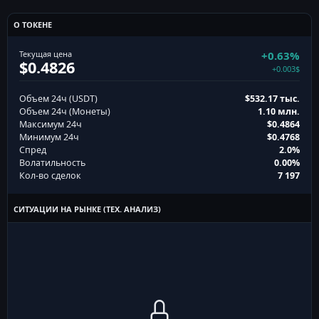
О ТОКЕНЕ
Текущая цена
+0.63%
$0.4826
+0.003$
Объем 24ч (USDT)
$532.17 тыс.
Объем 24ч (Монеты)
1.10 млн.
Максимум 24ч
$0.4864
Минимум 24ч
$0.4768
Спред
2.0%
Волатильность
0.00%
Кол-во сделок
7 197
СИТУАЦИИ НА РЫНКЕ (ТЕХ. АНАЛИЗ)