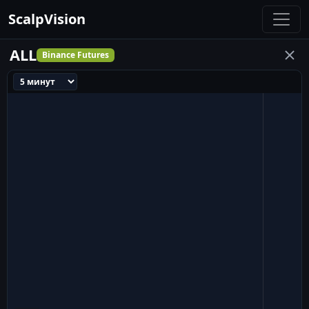
ScalpVision
ALL
Binance Futures