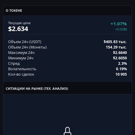
О ТОКЕНЕ
Текущая цена
+1.07%
$2.634
+0.028$
Объем 24ч (USDT)
$405.83 тыс.
Объем 24ч (Монеты)
154.29 тыс.
Максимум 24ч
$2.6640
Минимум 24ч
$2.6050
Спред
2.3%
Волатильность
0.19%
Кол-во сделок
10 905
СИТУАЦИИ НА РЫНКЕ (ТЕХ. АНАЛИЗ)